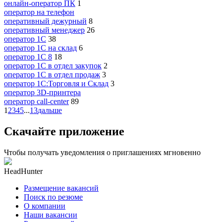
онлайн-оператор ПК
1
опeрaтoр нa тeлeфoн
оперативный дежурный
8
оперативный менеджер
26
оператор 1C
38
оператор 1C на склад
6
оператор 1С 8
18
оператор 1С в отдел закупок
2
оператор 1С в отдел продаж
3
оператор 1С:Торговля и Склад
3
оператор 3D-принтера
оператор call-center
89
1
2
3
4
5
...
13
дальше
Скачайте приложение
Чтобы получать уведомления о приглашениях мгновенно
HeadHunter
Размещение вакансий
Поиск по резюме
О компании
Наши вакансии