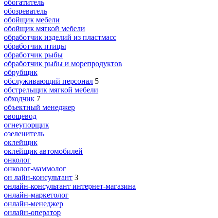
обогатитель
обозреватель
обойщик мебели
обойщик мягкой мебели
обработчик изделий из пластмасс
обработчик птицы
обработчик рыбы
обработчик рыбы и морепродуктов
обрубщик
обслуживающий персонал
5
обстрельщик мягкой мебели
обходчик
7
объектный менеджер
овощевод
огнеупорщик
озеленитель
оклейщик
оклейщик автомобилей
онколог
онколог-маммолог
он лайн-консультант
3
онлайн-консультант интернет-магазина
онлайн-маркетолог
онлайн-менеджер
онлайн-оператор