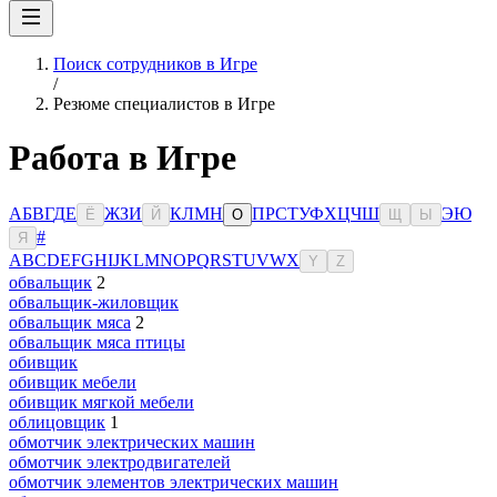
Поиск сотрудников в Игре
/
Резюме специалистов в Игре
Работа в Игре
А
Б
В
Г
Д
Е
Ж
З
И
К
Л
М
Н
П
Р
С
Т
У
Ф
Х
Ц
Ч
Ш
Э
Ю
Ё
Й
О
Щ
Ы
#
Я
A
B
C
D
E
F
G
H
I
J
K
L
M
N
O
P
Q
R
S
T
U
V
W
X
Y
Z
обвальщик
2
обвальщик-жиловщик
обвальщик мяса
2
обвальщик мяса птицы
обивщик
обивщик мебели
обивщик мягкой мебели
облицовщик
1
обмотчик электрических машин
обмотчик электродвигателей
обмотчик элементов электрических машин