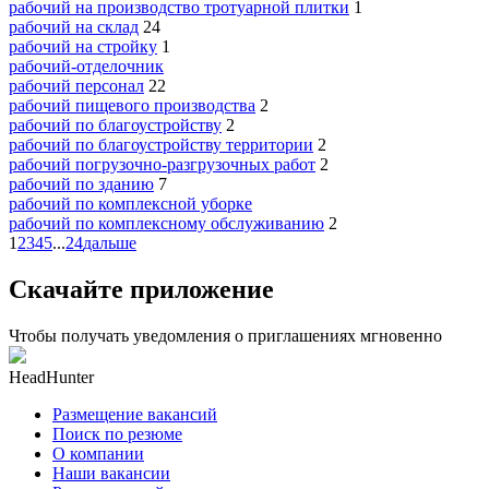
рабочий на производство тротуарной плитки
1
рабочий на склад
24
рабочий на стройку
1
рабочий-отделочник
рабочий персонал
22
рабочий пищевого производства
2
рабочий по благоустройству
2
рабочий по благоустройству территории
2
рабочий погрузочно-разгрузочных работ
2
рабочий по зданию
7
рабочий по комплексной уборке
рабочий по комплексному обслуживанию
2
1
2
3
4
5
...
24
дальше
Скачайте приложение
Чтобы получать уведомления о приглашениях мгновенно
HeadHunter
Размещение вакансий
Поиск по резюме
О компании
Наши вакансии