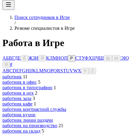
Поиск сотрудников в Игре
/
Резюме специалистов в Игре
Работа в Игре
А
Б
В
Г
Д
Е
Ж
З
И
К
Л
М
Н
О
П
С
Т
У
Ф
Х
Ц
Ч
Ш
Э
Ю
Ё
Й
Р
Щ
Ы
#
Я
A
B
C
D
E
F
G
H
I
J
K
L
M
N
O
P
Q
R
S
T
U
V
W
X
Y
Z
работник
11
работник в офис
5
работник в типографию
1
работник в цех
2
работник зала
3
работник кафе
1
работник контрактной службы
работник кухни
работник линии раздачи
работник на производство
21
работник на склад
5