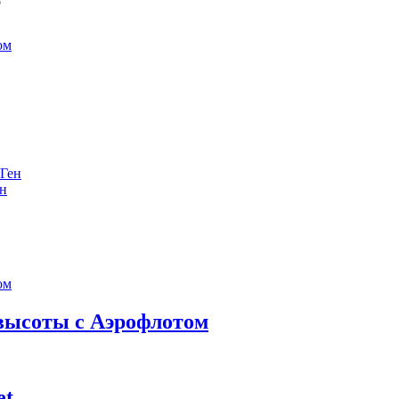
е
ен
 высоты с Аэрофлотом
et