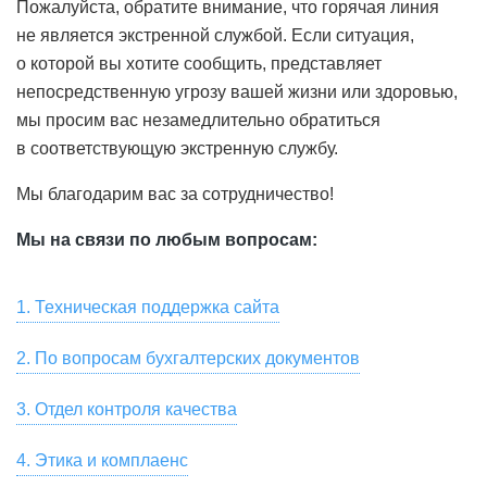
Пожалуйста, обратите внимание, что горячая линия
не является экстренной службой. Если ситуация,
о которой вы хотите сообщить, представляет
непосредственную угрозу вашей жизни или здоровью,
мы просим вас незамедлительно обратиться
в соответствующую экстренную службу.
Мы благодарим вас за сотрудничество!
Мы на связи по любым вопросам:
1. Техническая поддержка сайта
Для связи со службой технической поддержки
2. По вопросам бухгалтерских документов
пользователей, для замечаний по работе сайта и
Скачать сканы бухгалтерских документов, актов сверки,
предложений по улучшению качества услуг,
3. Отдел контроля качества
заказать их оригиналы вы можете в разделе «Мой Счет
предоставляемых HeadHunter, пожалуйста, напишите
Если вы хотите оставить отзыв о сервисе или
— Акты» онлайн-кабинета вашей компании на hh.ru.
на почту
4. Этика и комплаенс
support@hh.ru
или позвоните по номеру
появились замечания, пожелания, касающиеся
Также вы можете написать на почту
spp1doc@hh.ru
или